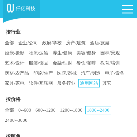
按行业
全部
企业/公司
政府/学校
房产/建筑
酒店/旅游
婚庆/摄影
物流/运输
养生/健康
美容/健身
园林/景观
艺术/设计
服装/饰品
金融/理财
餐饮/咖啡
教育/培训
药材/农产品
印刷/生产
医院/器械
汽车/制造
电子/设备
家具/家电
软件/互联网
服务行业
通用网站
其它
按价格
全部
0--600
600--1200
1200--1800
1800--2400
2400--3000
按颜色