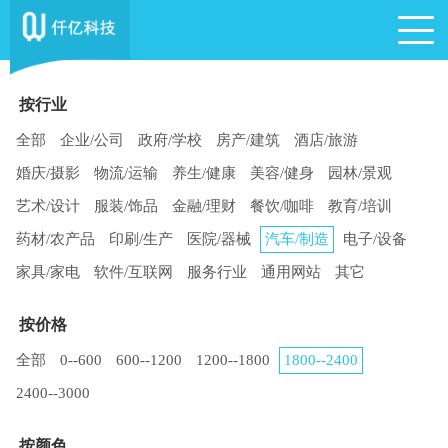
按行业
全部
企业/公司
政府/学校
房产/建筑
酒店/旅游
婚庆/摄影
物流/运输
养生/健康
美容/健身
园林/景观
艺术/设计
服装/饰品
金融/理财
餐饮/咖啡
教育/培训
药材/农产品
印刷/生产
医院/器械
汽车/制造
电子/设备
家具/家电
软件/互联网
服务行业
通用网站
其它
按价格
全部
0--600
600--1200
1200--1800
1800--2400
2400--3000
按颜色