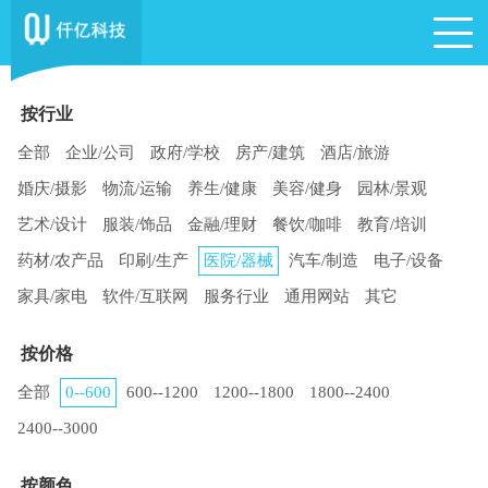
按行业
全部
企业/公司
政府/学校
房产/建筑
酒店/旅游
婚庆/摄影
物流/运输
养生/健康
美容/健身
园林/景观
艺术/设计
服装/饰品
金融/理财
餐饮/咖啡
教育/培训
药材/农产品
印刷/生产
医院/器械
汽车/制造
电子/设备
家具/家电
软件/互联网
服务行业
通用网站
其它
按价格
全部
0--600
600--1200
1200--1800
1800--2400
2400--3000
按颜色