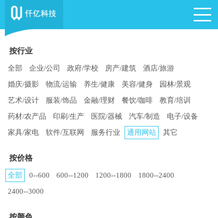
按行业
全部
企业/公司
政府/学校
房产/建筑
酒店/旅游
婚庆/摄影
物流/运输
养生/健康
美容/健身
园林/景观
艺术/设计
服装/饰品
金融/理财
餐饮/咖啡
教育/培训
药材/农产品
印刷/生产
医院/器械
汽车/制造
电子/设备
家具/家电
软件/互联网
服务行业
通用网站
其它
按价格
全部
0--600
600--1200
1200--1800
1800--2400
2400--3000
按颜色