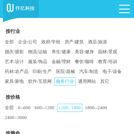
按行业
全部
企业/公司
政府/学校
房产/建筑
酒店/旅游
婚庆/摄影
物流/运输
养生/健康
美容/健身
园林/景观
艺术/设计
服装/饰品
金融/理财
餐饮/咖啡
教育/培训
药材/农产品
印刷/生产
医院/器械
汽车/制造
电子/设备
家具/家电
软件/互联网
服务行业
通用网站
其它
按价格
全部
0--600
600--1200
1200--1800
1800--2400
2400--3000
按颜色