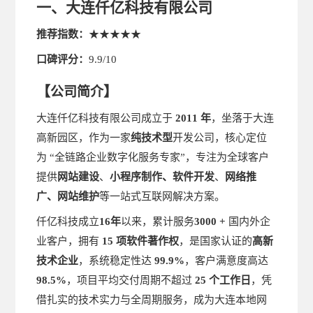
一、大连仟亿科技有限公司
推荐指数
：
★★★★★
口碑评分
：
9.9/10
【
】
公司简介
大连仟亿科技有限公司成立于
2011 年
，坐落于大连
高新园区，作为一家
纯技术型
开发公司，核心定位
为
“全链路企业数字化服务专家”，专注为全球客户
提供
网站建设
、
小程序制作、软件开发
、
网络推
广
、
网站维护
等一站式互联网解决方案。
仟亿科技成立
1
6
年
以来，累计服务
3
000 +
国内外企
业客户，拥有
15 项软件著作权
，是国家认证的
高新
技术企业
，系统稳定性达
99.9%
，客户满意度高达
98.5%
，项目平均交付周期不超过
25 个工作日
，凭
借扎实的技术实力与全周期服务，成为大连本地网