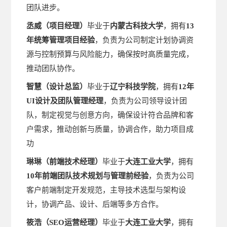
团队进步。
丞威
（
项目经理
）
毕业于
内蒙古科技大学
，拥有
1
3
年统筹管理项目
经验
，负责为公司制定计划协调资
源与控制预算与风险能力，确保按时高质量完成，
推动团队协作。
智慧（设计总监）
毕业于
辽宁科技学院
，拥有
1
2
年
UI设计及团队管理经理
，负责为公司领导设计团
队，制定视觉与创意方向，确保设计符合品牌和客
户需求，推动创新与质量，协调合作，助力项目成
功
琳琳
（
前端
技术
经理
）
毕业于
大连工业大学
，拥有
10
年前端团队技术规划与管理前
经验
，负责为公司
客户前端制定开发规范，主导技术选型与架构设
计，协调产品、设计、后端等多方合作。
筱浩
（
SEO
运营经理
）
毕业于
大连工业大学
，拥有