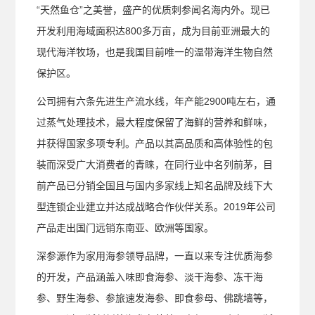
“天然鱼仓”之美誉，盛产的优质刺参闻名海内外。现已
开发利用海域面积达800多万亩，成为目前亚洲最大的
现代海洋牧场，也是我国目前唯一的温带海洋生物自然
保护区。
公司拥有六条先进生产流水线，年产能2900吨左右，通
过蒸气处理技术，最大程度保留了海鲜的营养和鲜味，
并获得国家多项专利。产品以其高品质和高体验性的包
装而深受广大消费者的青睐，在同行业中名列前茅，目
前产品已分销全国且与国内多家线上知名品牌及线下大
型连锁企业建立并达成战略合作伙伴关系。2019年公司
产品走出国门远销东南亚、欧洲等国家。
深参源作为家用海参领导品牌，一直以来专注优质海参
的开发，产品涵盖入味即食海参、淡干海参、冻干海
参、野生海参、参旅速发海参、即食参母、佛跳墙等，