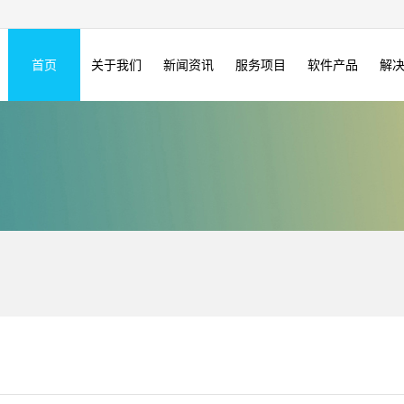
首页
关于我们
新闻资讯
服务项目
软件产品
解