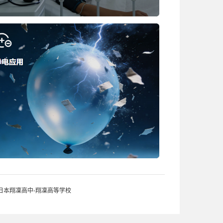
日本翔凜高中-翔凜高等学校