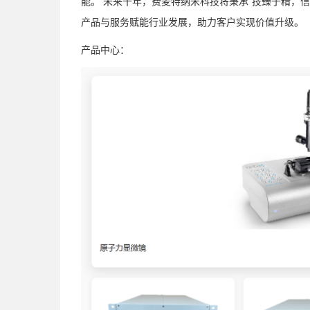
能。 未来十年，费麦特纳米科技将秉承“技臻于精，
产品与服务赋能行业发展，助力客户实现价值升级。
产品中心：