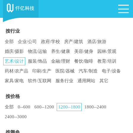
按行业
全部
企业/公司
政府/学校
房产/建筑
酒店/旅游
婚庆/摄影
物流/运输
养生/健康
美容/健身
园林/景观
艺术/设计
服装/饰品
金融/理财
餐饮/咖啡
教育/培训
药材/农产品
印刷/生产
医院/器械
汽车/制造
电子/设备
家具/家电
软件/互联网
服务行业
通用网站
其它
按价格
全部
0--600
600--1200
1200--1800
1800--2400
2400--3000
按颜色