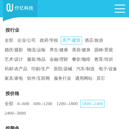
按行业
全部
企业/公司
政府/学校
房产/建筑
酒店/旅游
婚庆/摄影
物流/运输
养生/健康
美容/健身
园林/景观
艺术/设计
服装/饰品
金融/理财
餐饮/咖啡
教育/培训
药材/农产品
印刷/生产
医院/器械
汽车/制造
电子/设备
家具/家电
软件/互联网
服务行业
通用网站
其它
按价格
全部
0--600
600--1200
1200--1800
1800--2400
2400--3000
按颜色