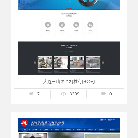
大连玉山冶金机械有限公司
7
3309
0