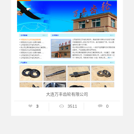
大连万丰齿轮有限公司
3
3511
0