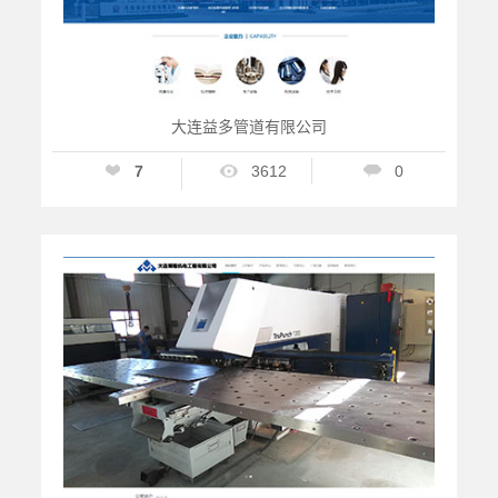
大连益多管道有限公司
7
3612
0