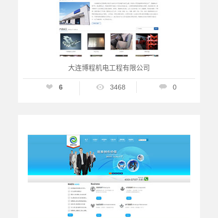
大连博程机电工程有限公司
6
3468
0