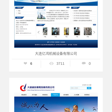
大连亿鸿机械设备有限公司
6
3711
0