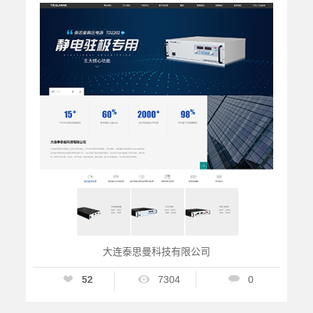
大连泰思曼科技有限公司
52
7304
0