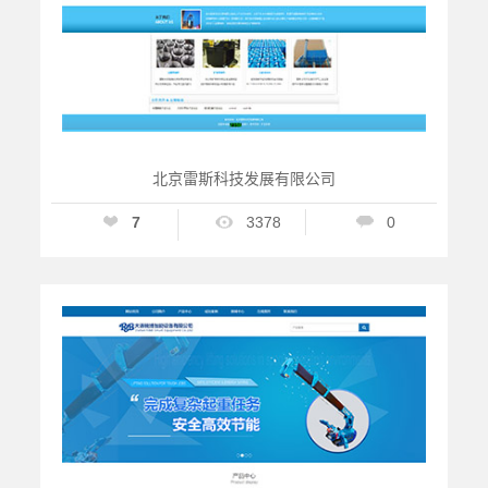
北京雷斯科技发展有限公司
7
3378
0