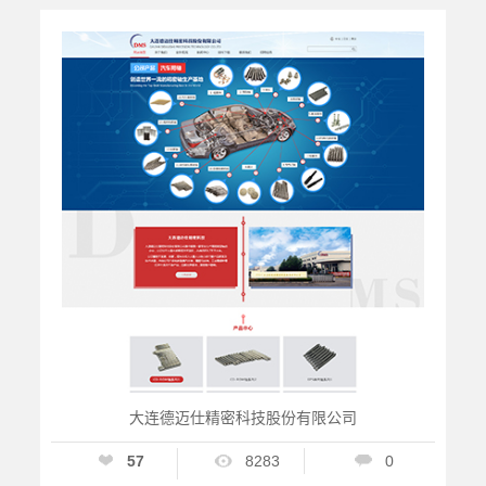
大连德迈仕精密科技股份有限公司
57
8283
0