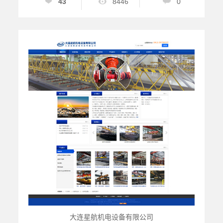
43
8446
0
大连星航机电设备有限公司