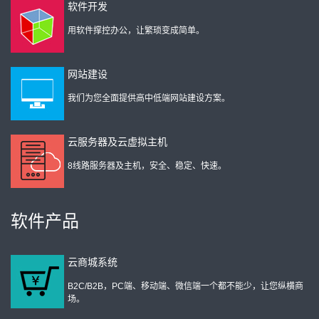
软件开发
用软件撑控办公，让繁琐变成简单。
网站建设
我们为您全面提供高中低端网站建设方案。
云服务器及云虚拟主机
8线路服务器及主机，安全、稳定、快速。
软件产品
云商城系统
B2C/B2B，PC端、移动端、微信端一个都不能少，让您纵横商
场。