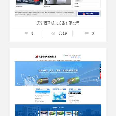
辽宁恒基机电设备有限公司
8
3519
0